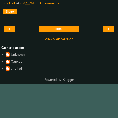
city hall
at
6:44 PM
3 comments:
Share
‹
›
Home
View web version
Contributors
Unknown
Хархүү
city hall
Powered by
Blogger
.